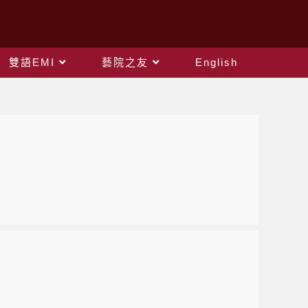
雙語EMI
藝院之友
English