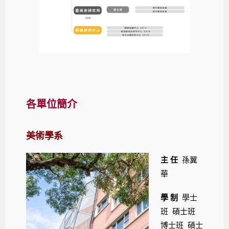
各單位簡介
美術學系
主 任
孫翼
華
學 制
學士
班 碩士班
博士班 碩士