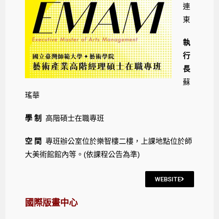
連
東
執
行
長
蘇
瑤華
學 制
高階碩士在職專班
空 間
專班辦公室位於樂智樓二樓，上課地點位於師
大美術館館內等。(依課程公告為準)
WEBSITE
國際版畫中心