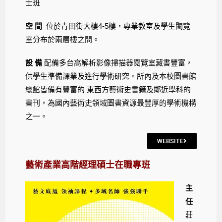
士班
空 間
位於青田街大樓4-5樓，專業教室及學生閱覽
室分布於兩層樓之間。
設 備
配備多台高解析影像掃描器閱覽室藏書豐富，
供學生準備課業及進行學術研究。所內及本校圖書館
總館皆備有豐富的 東西方藝術史書籍及鄰近學科的
書刊，為國內藝術史領域圖書資源最豐厚的學術機構
之一。
WEBSITE
藝術產業高階經理碩士在職專班
主
任
莊