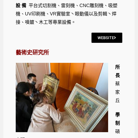
設 備
平台式切割機、雷刻機、CNC雕刻機、吸塑
機、UV印刷機、VR實驗室丶眼動儀以及剪輯丶焊
接、噴鍍丶木工等專業設備。
WEBSITE
藝術史研究所
所
長
蔡
家
丘
學
制
碩