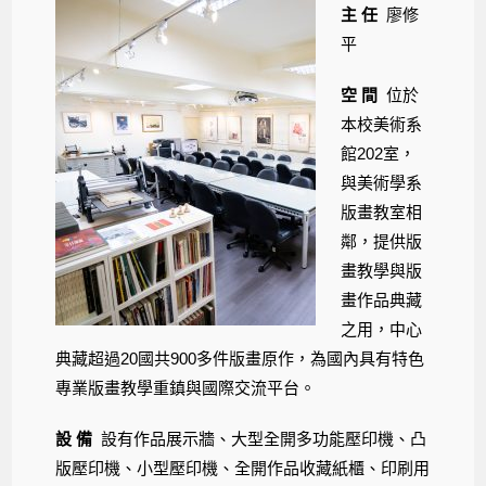
主 任
廖修
平
空 間
位於
本校美術系
館202室，
與美術學系
版畫教室相
鄰，提供版
畫教學與版
畫作品典藏
之用，中心
典藏超過20國共900多件版畫原作，為國內具有特色
專業版畫教學重鎮與國際交流平台。
設 備
設有作品展示牆、大型全開多功能壓印機、凸
版壓印機、小型壓印機、全開作品收藏紙櫃、印刷用