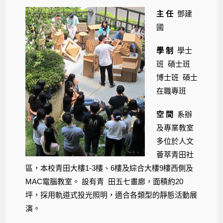
主 任
鄧建
國
學 制
學士
班 碩士班
博士班 碩士
在職專班
空 間
系辦
及專業教室
多位於人文
薈萃青田社
區，本校青田大樓1-3樓、6樓及綜合大樓9樓西側及
MAC電腦教室。 設有青 田五七畫廊，面積約20
坪，採用軌道式投光照明，適合各類型的靜態活動展
演。