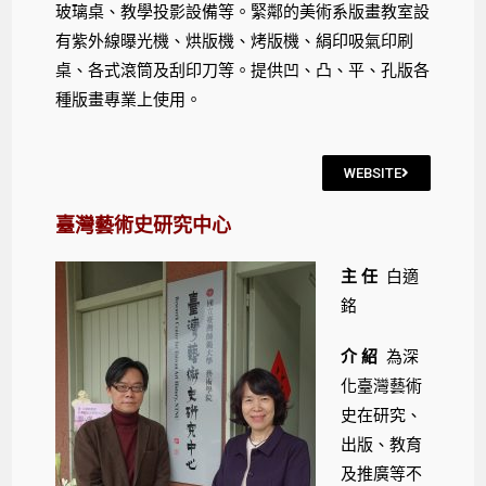
玻璃桌、教學投影設備等。緊鄰的美術系版畫教室設
有紫外線曝光機、烘版機、烤版機、絹印吸氣印刷
桌、各式滾筒及刮印刀等。提供凹、凸、平、孔版各
種版畫專業上使用。
WEBSITE
臺灣藝術史研究中心
主 任
白適
銘
介 紹
為深
化臺灣藝術
史在研究、
出版、教育
及推廣等不