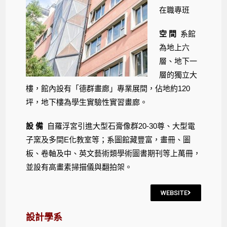
在職專班
空 間
系館
為地上六
層、地下一
層的獨立大
樓，館內設有「德群畫廊」專業展間，佔地約120
坪，地下樓為學生實驗性實習畫廊。
設 備
自羅浮宮引進大型石膏像群20-30尊、大型電
子窯及多間E化教室等；系圖館藏豐富，畫冊、圖
板、卷軸及中、英文藝術類學術圖書期刊等上萬冊，
並設有高畫素掃描儀與翻拍架。
WEBSITE
設計學系