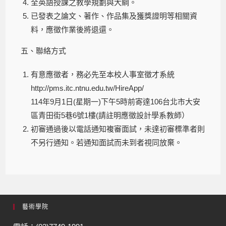
全英語授課之教學規劃與大綱。
已發表之論文、著作、作品集及獲獎證明等相關資
料，應徵作業後將退還。
五、聯絡方式
有意應徵者，務必先至本校人事室徵才系統
http://pms.itc.ntnu.edu.tw/HireApp/
114年9月1日(星期一)下午5時前寄達106台北市大安
區青田街5巷6號1樓(請註明應徵設計學系教師）
初審通過後以電話通知複審面試，未達初審標準者則
不另行通知。若通知面試而未到者視同放棄。
藝術學院