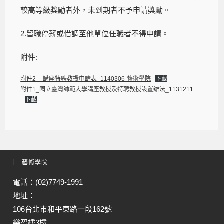
較高等級獎勵者外，未到期者不予申請獎勵。
2.留職停薪或借調至他單位任職者不得申請。
附件:
附件2__講座特聘教授申請表_1140306-藝術學院
下載
附件1_國立臺灣師範大學講座教授及特聘教授設置辦法_1131211
下載
藝術學院
電話：(02)7749-1991
地址：
106台北市和平東路一段162號
樂智樓3樓