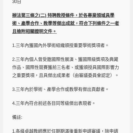
30日
辦法第三條之(二) 特聘教授條件，於各專業領域具學
術、產學合作、教學等傑出成就，符合下列條件之一者
且檢附相關證明文件。
1.三年內獲國內外學術組織頒授重要學術獎項者。
2.三年內個人曾受邀國際性展演、獲國際級獎項及典藏
作品、國際性競賽獲前三名者、或獲頒授具國際影響力
之重要獎項，且具傑出成果者（由審議委員會認定）。
3.三年內於學術、產學合作或教學有傑出貢獻者。
4.三年內符合前述各目同等級傑出表現者。
備註:
1.各級卓越教師應於任期期滿後重新申請審議，除申請