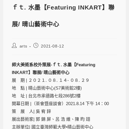
ｆｔ. 水墨【Featuring INKART】聯
展/ 晴山藝術中心
arts
2021-08-12
師大美術系校外策展-ｆｔ. 水墨【Featuring
INKART】聯展/ 晴山藝術中心
展 期 | ２０２１. ０８. １４- ０８. ２９
地 點 | 晴山藝術中心(S7美術館2樓)
地 址 | 台北市承德路七段286號2樓
開幕日期 |（茶會暨座談會）2021.8.14 下午 14：00
策 展 人| 吳 宥 鋅
展出藝術家| 郭 錦 屏、呂 浩 維、陳 昀 翊
主辦單位| 國立臺灣師範大學•晴山藝術中心